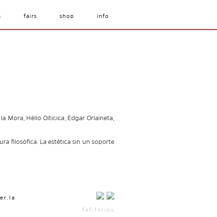
s
fairs
shop
info
la Mora, Hélio Oiticica, Edgar Orlaineta,
a filosófica. La estética sin un soporte
er.la
fefifolios