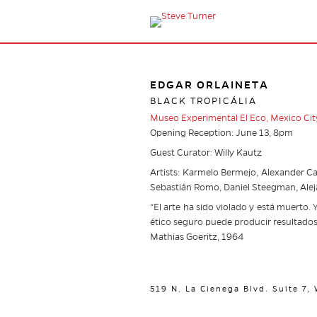
EDGAR ORLAINETA
BLACK TROPICÁLIA
Museo Experimental El Eco, Mexico City
Opening Reception: June 13, 8pm
Guest Curator: Willy Kautz
Artists: Karmelo Bermejo, Alexander Cald
Sebastián Romo, Daniel Steegman, Alej
“El arte ha sido violado y está muerto.
ético seguro puede producir resultados i
Mathias Goeritz, 1964
519 N. La Cienega Blvd. Suite 7