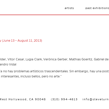
artists
past exhibition
 (June 13 – August 11, 2013)
er, Vitor Cesar, Lygia Clark, Verónica Gerber, Mathias Goeritz, Gabriel de 
andro Vidal
 Ya no hay problemas artísticos trascendentales. Sin embargo, hay una postur
nteresantes, incluso bellos, pero no arte.”
, West Hollywood, CA 90048
(310) 994-4613
info@steveturn